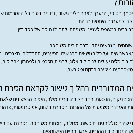
ורות?
מך הסופי , הנערך לאחר הליך גישור , ובו מפורטות כל ההסכמות שגו
ילד ולמערכת היחסים בניהם.
 בבית המשפט לענייני משפחה ולתת לו תוקף של פסק דין.
שוחחים ומגבשים יחדיו דרך הורית משותפת.
פשר שיח על כל הנושאים הרגישים: הפערים, ההבדלים, הצרכים וה
ורים כלים יעילים לניהול דיאלוג, לבניית הסכמות ולפתרון מחלוקות.
משפחתית מיטיבה חזקה ומגובשת.
ם המדוברים בהליך גישור לקראת הסכם ה
ה: בדיקות, הוצאות, חדר הלידה, ברית מילה, הימים הראשונים שלאח
ת והסדרה משפטית של ההורות: הסדרת רישום, אפוטרופסות, צו הורו
ני שהיה כולל חגים וחופשות, מחלות, נוכחות משותפת ונפרדת עם היל
 המגורים בין ההורים, ארגון החיים המשותפים.